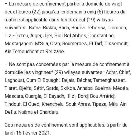
– La mesure de confinement partiel à domicile de vingt
deux heures (22) jusqu’au lendemain à cinq (5) heures du
matin est applicable dans les dix neuf (19) wilayas
suivantes : Batna, Biskra, Blida, Bouira, Tebessa, Tlemcen,
Tizi-Ouzou, Alger, Jijel, Sidi Bel Abbes, Constantine,
Mostaganem, M’Sila, Oran, Boumerdes, El Tarf, Tissemsilt,
Ain Temouchent et Relizane.
– Ne sont pas concernées par la mesure de confinement à
domicile les vingt neuf (29) wilayas suivantes : Adrar, Chlef,
Laghouat, Oum El Bouaghi, Bejaia, Béchar, Tamenghasset,
Tiaret, Djelfa, Sétif, Saïda, Skikda, Annaba, Guelma, Médéa,
Mascara, Ouargla, El Bayadh, Illizi, Bordj Bou Arréridj,
Tindouf, El Oued, Khenchela, Souk Ahras, Tipaza, Mila, Ain
Defla, Naâma et Ghardaia.
Ces mesures de confinement sont applicables, à partir du
lundi 15 Février 2021.