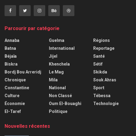
Parcourir par catégorie
Annaba
Guelma
Régions
Batna
International
Reportage
Béjaïa
Jijel
Santé
Biskra
Khenchela
Sétif
Bordj Bou Arreridj
Le Mag
Skikda
Chronique
Mila
Souk Ahras
Constantine
National
Sport
Culture
Non Classé
Tébessa
Économie
Oum El-Bouaghi
Technologie
El-Taref
Politique
Nouvelles récentes