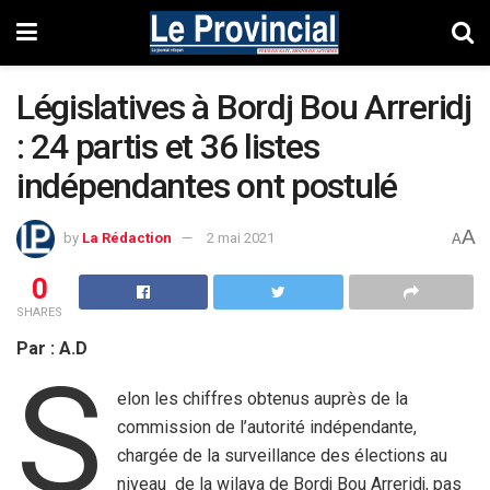
Législatives à Bordj Bou Arreridj
: 24 partis et 36 listes
indépendantes ont postulé
A
by
La Rédaction
2 mai 2021
A
0
SHARES
Par : A.D
S
elon les chiffres obtenus auprès de la
commission de l’autorité indépendante,
chargée de la surveillance des élections au
niveau de la wilaya de Bordj Bou Arreridj, pas