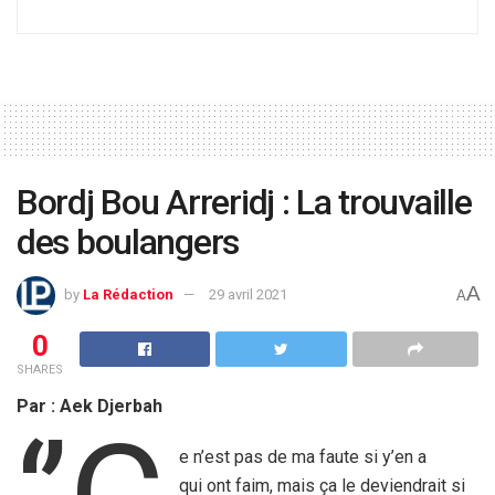
Bordj Bou Arreridj : La trouvaille
des boulangers
A
by
La Rédaction
29 avril 2021
A
0
SHARES
Par : Aek Djerbah
e n’est pas de ma faute si y’en a
qui ont faim, mais ça le deviendrait si