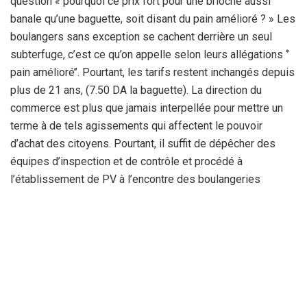
question « pourquoi ce prix fort pour une brioche aussi
banale qu’une baguette, soit disant du pain amélioré ? » Les
boulangers sans exception se cachent derrière un seul
subterfuge, c’est ce qu’on appelle selon leurs allégations ‘’
pain amélioré’’. Pourtant, les tarifs restent inchangés depuis
plus de 21 ans, (7.50 DA la baguette). La direction du
commerce est plus que jamais interpellée pour mettre un
terme à de tels agissements qui affectent le pouvoir
d’achat des citoyens. Pourtant, il suffit de dépêcher des
équipes d’inspection et de contrôle et procédé à
l’établissement de PV à l’encontre des boulangeries
réfractaires présentant diverses infractions relatives à
l’hygiène, défaut de facturation, tricherie sur le poids de la
baguette et absence d’affichage des tarifs, pour contraindre
ces pseudos boulangers à revenir à de bon sentiments.
Nous avons constaté à travers presque toutes les
agglomérations de la wilaya que la baguette, appelée dans
le jargon populaire ficèle dont le poids ne saurait dépasser