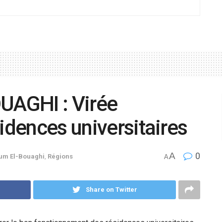
AGHI : Virée
sidences universitaires
A
0
um El-Bouaghi
,
Régions
A
Share on Twitter