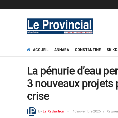
ACCUEIL
ANNABA
CONSTANTINE
SKIKD
La pénurie d’eau pers
3 nouveaux projets p
crise
by
La Rédaction
10 novembre 2025
in
Région