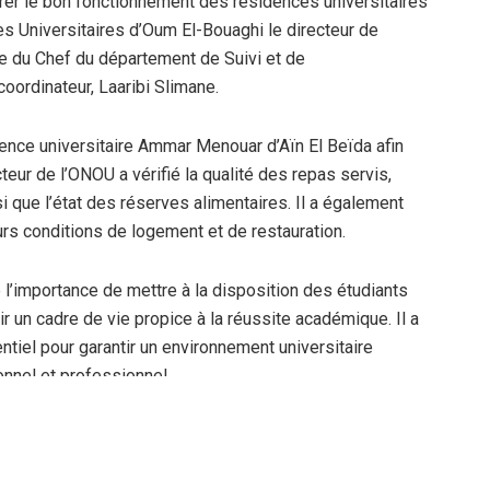
urer le bon fonctionnement des résidences universitaires
es Universitaires d’Oum El-Bouaghi le directeur de
e du Chef du département de Suivi et de
coordinateur,
Laaribi Slimane
.
ence universitaire Ammar Menouar
d’Aïn El Beïda afin
teur de l’ONOU a vérifié la qualité des repas servis,
i que l’état des réserves alimentaires. Il a également
urs conditions de logement et de restauration.
 l’importance de mettre à la disposition des étudiants
r un cadre de vie propice à la réussite académique. Il a
sentiel pour garantir un environnement universitaire
nnel et professionnel.
es universitaires
sont initiées afin de promouvoir les
Une
sélection féminine de handball
est ainsi lancée dans