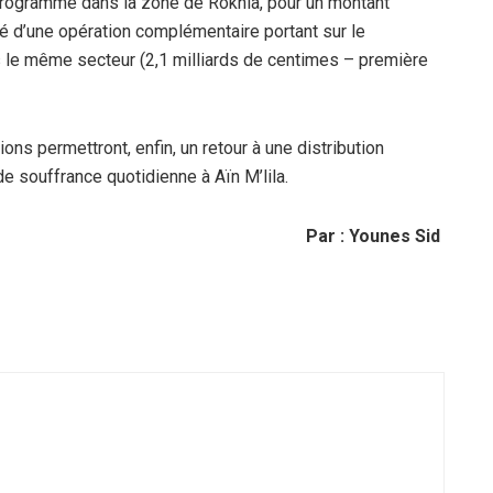
t programmé dans la zone de Roknia, pour un montant
é d’une opération complémentaire portant sur
le
le même secteur (2,1 milliards de centimes – première
ions permettront, enfin,
un retour à une distribution
e souffrance quotidienne à Aïn M’lila.
Par : Younes Sid