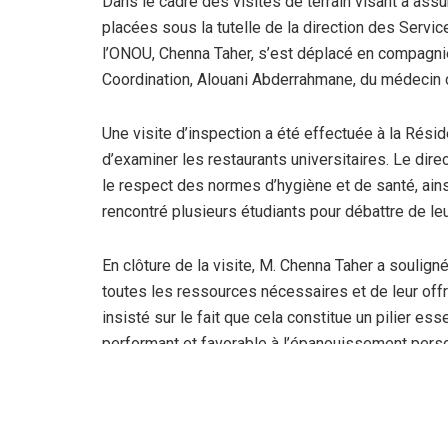
Dans le cadre des visites de terrain visant à ass
placées sous la tutelle de la direction des Servic
l’ONOU,
Chenna Taher
, s’est déplacé en compagni
Coordination,
Alouani Abderrahmane
, du médecin 
Une visite d’inspection a été effectuée à la
Résid
d’examiner les restaurants universitaires. Le direc
le respect des normes d’hygiène et de santé, ains
rencontré plusieurs étudiants pour débattre de le
En clôture de la visite, M.
Chenna Taher
a souligné
toutes les ressources nécessaires et de leur offri
insisté sur le fait que cela constitue un pilier es
performant et favorable à l’épanouissement perso
Parallèlement à ces visites, des
activités sportiv
talents au sein de la communauté universitaire. 