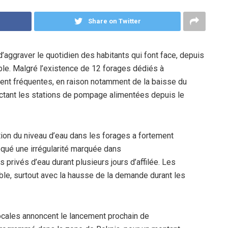
Share on Twitter
e d’aggraver le quotidien des habitants qui font face, depuis
able. Malgré l’existence de
12 forages
dédiés à
eurent fréquentes, en raison notamment de
la baisse du
ctant les stations de pompage alimentées depuis le
tion du niveau d’eau
dans les forages a fortement
voqué
une irrégularité marquée dans
s privés d’eau durant plusieurs jours d’affilée. Les
ble, surtout avec la hausse de la demande durant les
 locales annoncent
le lancement prochain de