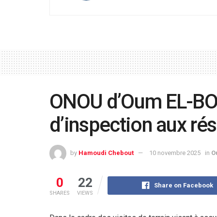
ONOU d’Oum EL-BOU
d’inspection aux ré
by
Hamoudi Chebout
10 novembre 2025
in
O
0
22
Share on Facebook
SHARES
VIEWS