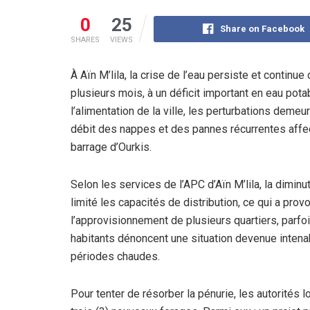
0
25
Share on Facebook
SHARES
VIEWS
À Aïn M’lila, la crise de l’eau persiste et continu
plusieurs mois, à un déficit important en eau pot
l’alimentation de la ville, les perturbations dem
débit des nappes
et des
pannes récurrentes
affe
barrage d’Ourkis.
Selon les services de l’APC d’Aïn M’lila,
la diminu
limité les capacités de distribution, ce qui a pro
l’approvisionnement
de plusieurs quartiers, parfoi
habitants dénoncent une situation devenue intena
périodes chaudes.
Pour tenter de résorber la pénurie, les autorités