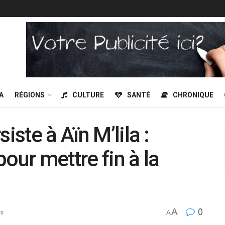
A
RÉGIONS
CULTURE
SANTÉ
CHRONIQUE
iste à Aïn M’lila :
our mettre fin à la
A
0
s
A