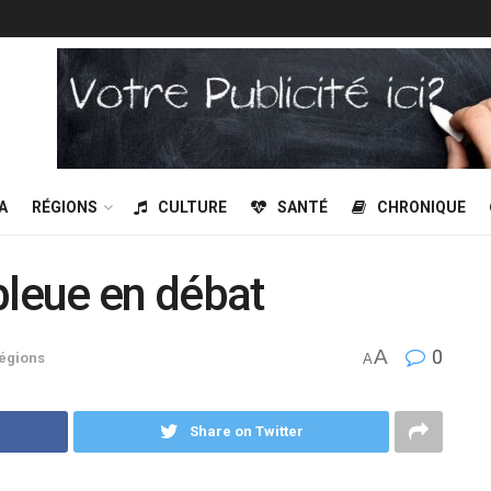
A
RÉGIONS
CULTURE
SANTÉ
CHRONIQUE
bleue en débat
A
0
égions
A
Share on Twitter