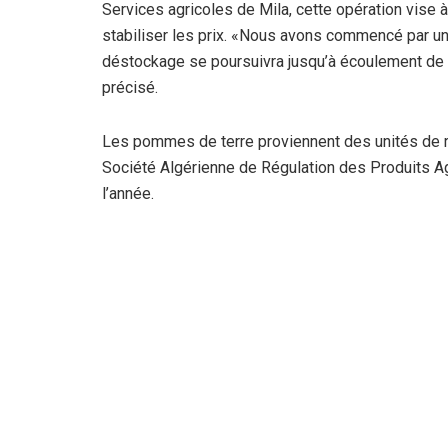
Services agricoles de Mila, cette opération vise 
stabiliser les prix. «Nous avons commencé par un
déstockage se poursuivra jusqu’à écoulement de la
précisé.
Les pommes de terre proviennent des unités de ré
Société Algérienne de Régulation des Produits Ag
l’année.
Cette démarche s’inscrit dans le cadre du progr
large consommation «Syrpalac», initié par le minis
Pêche.
Le responsable a également souligné que la wilay
plus de 458.000 q de pommes de terre, sur une su
terre d’hiver a récemment été achevée sur 197,5 
un rendement attendu de 290 q par hectare, soit p