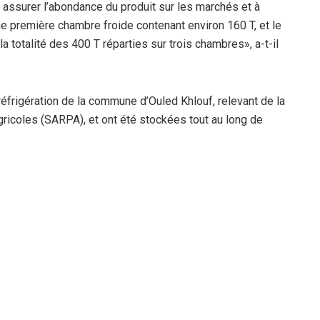
à assurer l’abondance du produit sur les marchés et à
e première chambre froide contenant environ 160 T, et le
 totalité des 400 T réparties sur trois chambres», a-t-il
frigération de la commune d’Ouled Khlouf, relevant de la
ricoles (SARPA), et ont été stockées tout au long de
amme national du Système de régulation des produits de
tère de l’Agriculture, du Développement Rural et de la
a de Mila a enregistré cette année une production de
perficie totale de 1.160 ha. La plantation de la pomme de
ha, dont 6 ha réservés à la production de semences, avec
lus de 57.000 q.