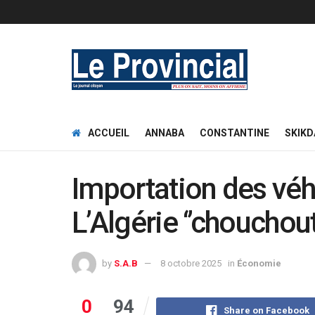
ACCUEIL
ANNABA
CONSTANTINE
SKIKD
Importation des véh
L’Algérie ‘’chouchou
by
S.A.B
8 octobre 2025
in
Économie
0
94
Share on Facebook