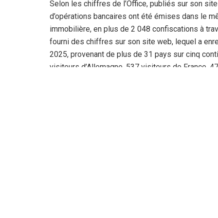
Selon les chiffres de l’Office, publiés sur son si
d’opérations bancaires ont été émises dans le m
immobilière, en plus de 2 048 confiscations à trave
fourni des chiffres sur son site web, lequel a enr
2025, provenant de plus de 31 pays sur cinq cont
visiteurs d’Allemagne, 537 visiteurs de France, 47
saoudite, 120 visiteurs de Tunisie et enfin 114 vis
s’inscrit, est-il précisé, dans le cadre de sa volon
citoyens à l’information, conformément à la volon
l’information du citoyen. Rappelons que l’Office ce
recherche juridique et judiciaire ont révélé, en aoû
sur 1 500 signalées, avec un taux de condamnati
Crit
Mokhtar Lakhdari, directeur général de l’Office, a 
Commission des affaires juridiques, administrati