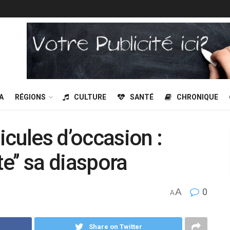
A
RÉGIONS
CULTURE
SANTÉ
CHRONIQUE
icules d’occasion :
te’’ sa diaspora
A
0
A
Share on Twitter