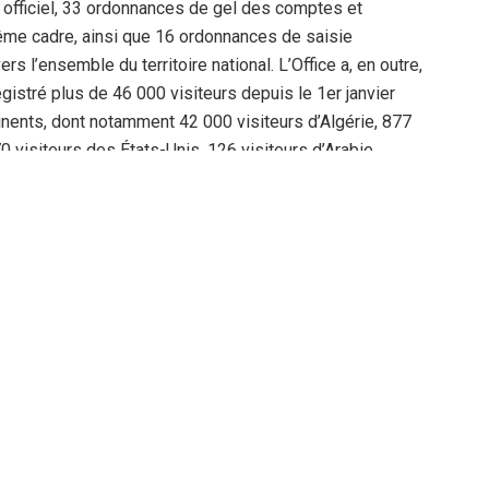
te officiel, 33 ordonnances de gel des comptes et
ême cadre, ainsi que 16 ordonnances de saisie
rs l’ensemble du territoire national. L’Office a, en outre,
egistré plus de 46 000 visiteurs depuis le 1er janvier
inents, dont notamment 42 000 visiteurs d’Algérie, 877
0 visiteurs des États-Unis, 126 visiteurs d’Arabie
iteurs d’Irak. Le publication de ces données par l’Office
té de renforcer la transparence et de garantir le droit des
té des plus hautes autorités du pays de rapprocher
ntral de répression de la corruption et le Centre de
t dernier, que 20 affaires de corruption ont été traitées
on de 100 %.
ères stricts
déclaré lors de la réception d’une délégation de la
ves et des libertés de l’Assemblée populaire nationale