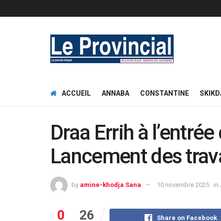
ACCUEIL
ANNABA
CONSTANTINE
SKIKD
Draa Errih à l’entrée
Lancement des trav
by
amine-khodja Sana
10 novembre 2025
in
0
26
Share on Facebook