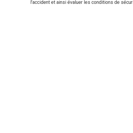
l’accident
et ainsi évaluer les conditions de sécuri
amine-khodja Sana