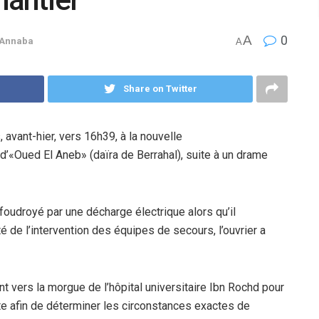
A
0
Annaba
A
Share on Twitter
, avant-hier, vers
16h39,
à la
nouvelle
d’«Oued El Aneb» (daïra de
Berrahal
), suite à un
drame
foudroyé par une décharge électrique
alors qu’il
dité de l’intervention des équipes de secours,
l’ouvrier a
t vers la morgue de l’hôpital universitaire Ibn Rochd
pour
te afin de
déterminer les circonstances exactes de