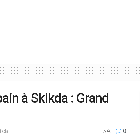
ain à Skikda : Grand
A
0
ikda
A