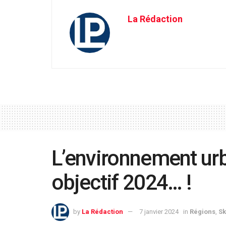
La Rédaction
L’environnement urb
objectif 2024… !
by
La Rédaction
7 janvier 2024
in
Régions
,
Sk