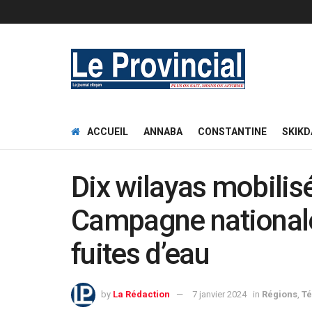
ACCUEIL
ANNABA
CONSTANTINE
SKIKD
Dix wilayas mobilis
Campagne nationale
fuites d’eau
by
La Rédaction
7 janvier 2024
in
Régions
,
T