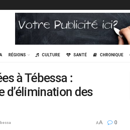
A
RÉGIONS
CULTURE
SANTÉ
CHRONIQUE
ées à Tébessa :
 d’élimination des
A
0
ébessa
A