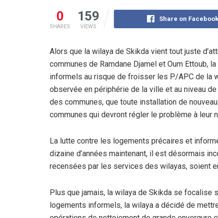
0
159
Share on Faceboo
SHARES
VIEWS
Alors que la wilaya de Skikda vient tout juste d’at
communes de Ramdane Djamel et Oum Ettoub, la wa
informels au risque de froisser les P/APC de la 
observée en périphérie de la ville et au niveau 
des communes, que toute installation de nouveaux
communes qui devront régler le problème à leur ni
La lutte contre les logements précaires et infor
dizaine d’années maintenant, il est désormais inc
recensées par les services des wilayas, soient 
Plus que jamais, la wilaya de Skikda se focalise su
logements informels, la wilaya a décidé de mettre 
opérations de nettoiement de grande envergure ch