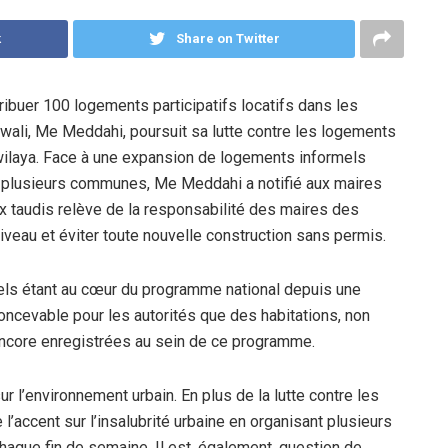
k
Share on Twitter
tribuer 100 logements participatifs locatifs dans les
li, Me Meddahi, poursuit sa lutte contre les logements
wilaya. Face à une expansion de logements informels
de plusieurs communes, Me Meddahi a notifié aux maires
 taudis relève de la responsabilité des maires des
veau et éviter toute nouvelle construction sans permis.
mels étant au cœur du programme national depuis une
oncevable pour les autorités que des habitations, non
encore enregistrées au sein de ce programme.
r l’environnement urbain. En plus de la lutte contre les
l’accent sur l’insalubrité urbaine en organisant plusieurs
aque fin de semaine. Il est, également, question de