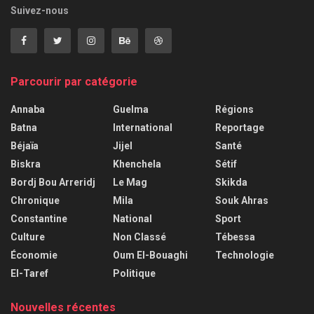
Suivez-nous
Parcourir par catégorie
Annaba
Guelma
Régions
Batna
International
Reportage
Béjaïa
Jijel
Santé
Biskra
Khenchela
Sétif
Bordj Bou Arreridj
Le Mag
Skikda
Chronique
Mila
Souk Ahras
Constantine
National
Sport
Culture
Non Classé
Tébessa
Économie
Oum El-Bouaghi
Technologie
El-Taref
Politique
Nouvelles récentes