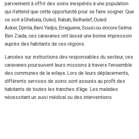
parviennent à offrir des soins inespérés à une population
qui n’attend que cette opportunité pour se faire soigner. Que
ce soit à Ghebala, Ouled, Rabah, Belhadef, Ouled
Asker, Djimla, Beni Yadjis, Erraguene, Souici ou encore Selma
Ben Ziada, ces caravanes ont laissé une bonne impression
auprès des habitants de ces régions.
Lancées sur instructions des responsables du secteur, ces
caravanes poursuivent leurs missions à travers l’ensemble
des communes de la wilaya. Lors de leurs déplacements,
différents services de soins sont assurés au profit des
habitants de toutes les tranches d’âge. Les malades
nécessitant un suivi médical ou des interventions
chirurgicales sont orientés vers les hôpitaux pour une
éventuelle prise en charge, au grand soulagement des
patients et de leurs familles.
Il convient de signaler qu’en dépit d’une amélioration