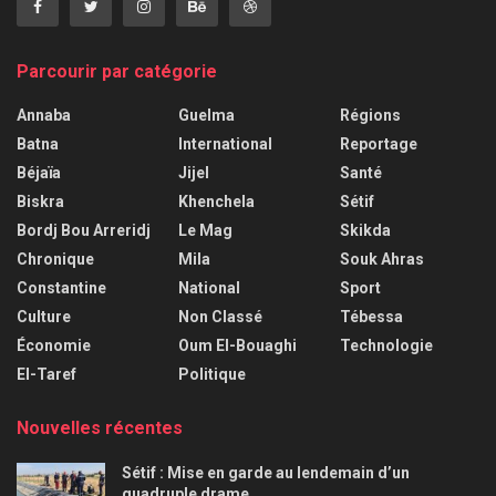
Parcourir par catégorie
Annaba
Guelma
Régions
Batna
International
Reportage
Béjaïa
Jijel
Santé
Biskra
Khenchela
Sétif
Bordj Bou Arreridj
Le Mag
Skikda
Chronique
Mila
Souk Ahras
Constantine
National
Sport
Culture
Non Classé
Tébessa
Économie
Oum El-Bouaghi
Technologie
El-Taref
Politique
Nouvelles récentes
Sétif : Mise en garde au lendemain d’un
quadruple drame