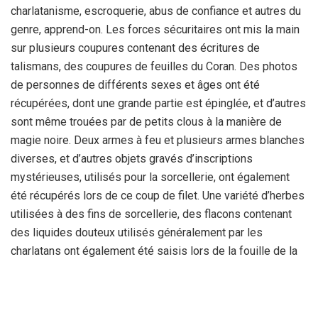
charlatanisme, escroquerie, abus de confiance et autres du
genre, apprend-on. Les forces sécuritaires ont mis la main
sur plusieurs coupures contenant des écritures de
talismans, des coupures de feuilles du Coran. Des photos
de personnes de différents sexes et âges ont été
récupérées, dont une grande partie est épinglée, et d’autres
sont même trouées par de petits clous à la manière de
magie noire. Deux armes à feu et plusieurs armes blanches
diverses, et d’autres objets gravés d’inscriptions
mystérieuses, utilisés pour la sorcellerie, ont également
été récupérés lors de ce coup de filet. Une variété d’herbes
utilisées à des fins de sorcellerie, des flacons contenant
des liquides douteux utilisés généralement par les
charlatans ont également été saisis lors de la fouille de la
maison, en plus d’une importante somme d’argent.
Lors de leur présentation par devant le procureur de la
République près le tribunal de Batna, les indélicats ont été