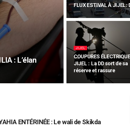
FLUX ESTIVAL À JIJEL :
JIJEL
COUPURES ÉLECTRIQUE
IA : L’élan
JIJEL : La DD sort de sa
réserve et rassure
HIA ENTÉRINÉE : Le wali de Skikda