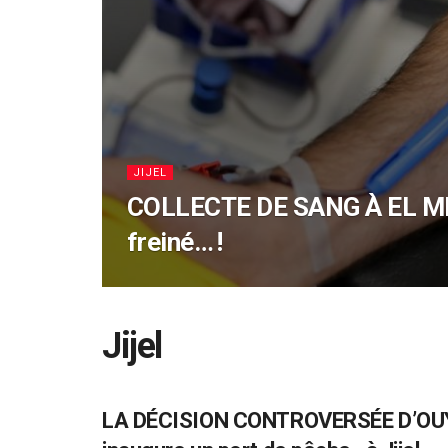
JIJEL
COLLECTE DE SANG À EL MIL
freiné… !
Jijel
LA DÉCISION CONTROVERSÉE D’OUYA
JIJEL