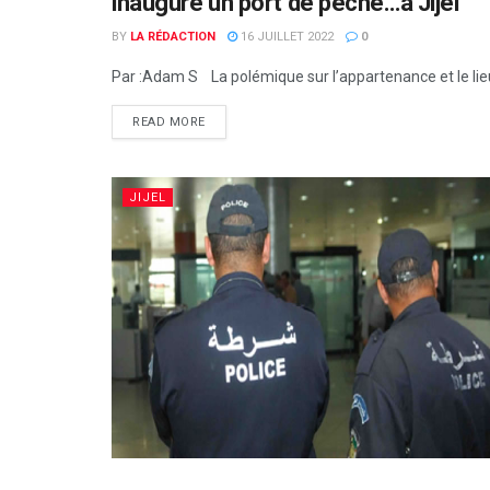
inaugure un port de pêche…à Jijel
BY
LA RÉDACTION
16 JUILLET 2022
0
Par :Adam S La polémique sur l’appartenance et le lieu 
READ MORE
JIJEL