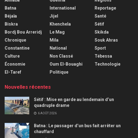
Batna
International
Reportage
Béjaïa
Jijel
Santé
Biskra
Khenchela
Sétif
Bordj Bou Arreridj
Le Mag
Skikda
Chronique
Mila
Souk Ahras
Constantine
National
Sport
Culture
Non Classé
Tébessa
Économie
Oum El-Bouaghi
Technologie
El-Taref
Politique
Nouvelles récentes
Sétif : Mise en garde au lendemain d’un
quadruple drame
6 AOÛT 2026
Batna : Le passager d’un bus fait arrêter un
chauffard