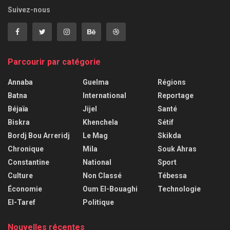
Suivez-nous
Parcourir par catégorie
Annaba
Guelma
Régions
Batna
International
Reportage
Béjaïa
Jijel
Santé
Biskra
Khenchela
Sétif
Bordj Bou Arreridj
Le Mag
Skikda
Chronique
Mila
Souk Ahras
Constantine
National
Sport
Culture
Non Classé
Tébessa
Économie
Oum El-Bouaghi
Technologie
El-Taref
Politique
Nouvelles récentes