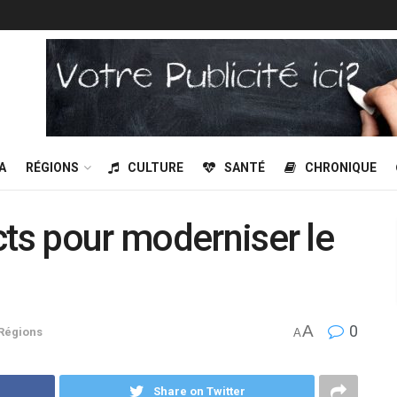
A
RÉGIONS
CULTURE
SANTÉ
CHRONIQUE
cts pour moderniser le
A
0
Régions
A
Share on Twitter