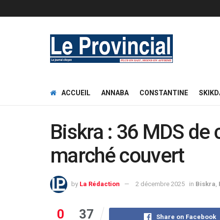
ACCUEIL
ANNABA
CONSTANTINE
SKIKD
Biskra : 36 MDS de 
marché couvert
by
La Rédaction
2 décembre 2025
in
Biskra
,
0
37
Share on Facebook