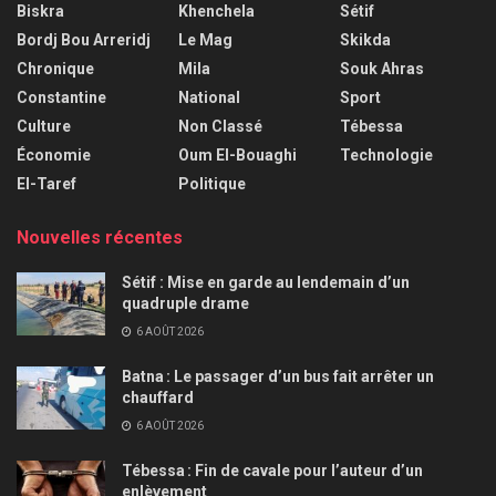
Biskra
Khenchela
Sétif
Bordj Bou Arreridj
Le Mag
Skikda
Chronique
Mila
Souk Ahras
Constantine
National
Sport
Culture
Non Classé
Tébessa
Économie
Oum El-Bouaghi
Technologie
El-Taref
Politique
Nouvelles récentes
Sétif : Mise en garde au lendemain d’un
quadruple drame
6 AOÛT 2026
Batna : Le passager d’un bus fait arrêter un
chauffard
6 AOÛT 2026
Tébessa : Fin de cavale pour l’auteur d’un
enlèvement