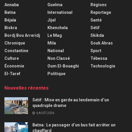
Annaba
Guelma
Régions
Batna
International
Reportage
Béjaïa
Jijel
Santé
Biskra
Khenchela
Sétif
Bordj Bou Arreridj
Le Mag
Skikda
Chronique
Mila
Souk Ahras
Constantine
National
Sport
Culture
Non Classé
Tébessa
Économie
Oum El-Bouaghi
Technologie
El-Taref
Politique
Nouvelles récentes
Sétif : Mise en garde au lendemain d’un
quadruple drame
6 AOÛT 2026
Batna : Le passager d’un bus fait arrêter un
chauffard