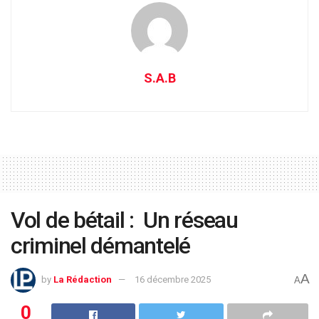
S.A.B
Vol de bétail : Un réseau
criminel démantelé
A
by
La Rédaction
16 décembre 2025
A
0