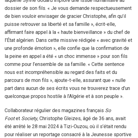
laquelle Sylvie Godard implore une issue humanitaire au
dossier de son fils. « Je vous demande respectueusement
de bien vouloir envisager de gracier Christophe, afin qu’il
puisse retrouver sa liberté et sa famille », écrit-elle,
affirmant faire appel à la « haute bienveillance » du chef de
l’État algérien. Dans cette missive rédigée « avec gravité et
une profonde émotion », elle confie que la confirmation de
la peine en appel a été « un choc immense » pour son fils
comme pour l’ensemble de sa famille. « Cette sentence
nous est incompréhensible au regard des faits et du
parcours de mon fils », ajoute-t-elle, assurant que « nulle
part dans aucun de ses écrits vous ne trouverez trace d’un
quelconque propos hostile à l’Algérie et à son peuple ».
Collaborateur régulier des magazines français
So
Foot
et
Society
, Christophe Gleizes, âgé de 36 ans, avait
été arrêté le 28 mai 2024 à Tizi-Ouzou, où il s’était rendu
pour réaliser un reportage consacré à la Jeunesse sportive