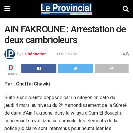
AIN FAKROUNE : Arrestation de
deux cambrioleurs
A
by
La Rédaction
11 mars 2021
A
0
SHARES
Par : Chaffai Chawki
Suite à une plainte déposée par un citoyen en date du
jeudi 4 mars, au niveau du 2
arrondissement de la Sûreté
ème
de daïra d’Ain Fakroune, dans la wilaya d’Oum El Bouaghi,
concernant un vol dans un domicile, les éléments de la
police judiciaire sont intervenus pour neutraliser les