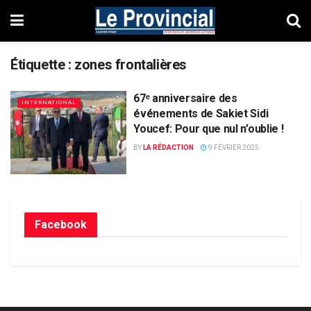
Étiquette :
zones frontalières
67ᵉ anniversaire des
INTERNATIONAL
événements de Sakiet Sidi
Youcef: Pour que nul n’oublie !
BY
LA RÉDACTION
9 FÉVRIER 2025
Facebook