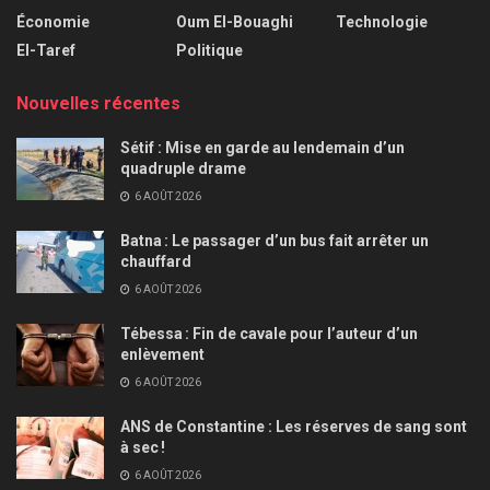
Économie
Oum El-Bouaghi
Technologie
El-Taref
Politique
Nouvelles récentes
Sétif : Mise en garde au lendemain d’un
quadruple drame
6 AOÛT 2026
Batna : Le passager d’un bus fait arrêter un
chauffard
6 AOÛT 2026
Tébessa : Fin de cavale pour l’auteur d’un
enlèvement
6 AOÛT 2026
ANS de Constantine : Les réserves de sang sont
à sec !
6 AOÛT 2026