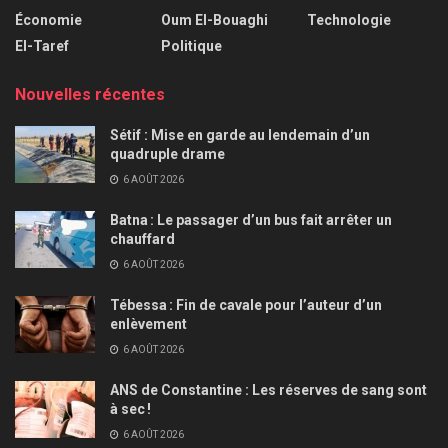
Économie
Oum El-Bouaghi
Technologie
El-Taref
Politique
Nouvelles récentes
Sétif : Mise en garde au lendemain d’un
quadruple drame
6 AOÛT 2026
Batna : Le passager d’un bus fait arrêter un
chauffard
6 AOÛT 2026
Tébessa : Fin de cavale pour l’auteur d’un
enlèvement
6 AOÛT 2026
ANS de Constantine : Les réserves de sang sont
à sec !
6 AOÛT 2026