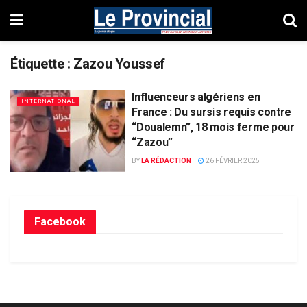
Étiquette :
Zazou Youssef
Influenceurs algériens en
INTERNATIONAL
France : Du sursis requis contre
“Doualemn”, 18 mois ferme pour
“Zazou”
BY
LA RÉDACTION
26 FÉVRIER 2025
Facebook