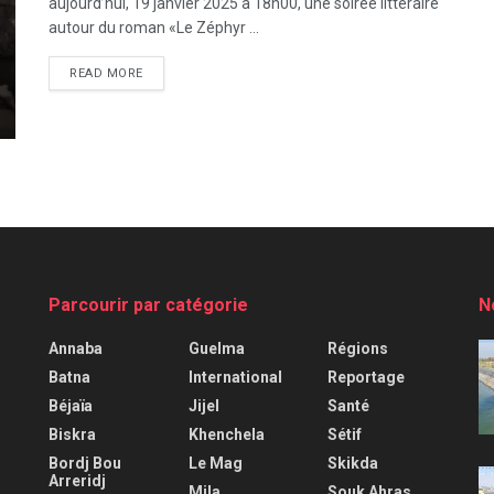
aujourd’hui, 19 janvier 2025 à 18h00, une soirée littéraire
autour du roman «Le Zéphyr ...
READ MORE
Parcourir par catégorie
N
Annaba
Guelma
Régions
Batna
International
Reportage
Béjaïa
Jijel
Santé
Biskra
Khenchela
Sétif
Bordj Bou
Le Mag
Skikda
Arreridj
Mila
Souk Ahras