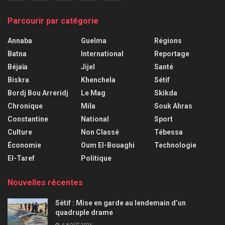
Parcourir par catégorie
Annaba
Guelma
Régions
Batna
International
Reportage
Béjaïa
Jijel
Santé
Biskra
Khenchela
Sétif
Bordj Bou Arreridj
Le Mag
Skikda
Chronique
Mila
Souk Ahras
Constantine
National
Sport
Culture
Non Classé
Tébessa
Économie
Oum El-Bouaghi
Technologie
El-Taref
Politique
Nouvelles récentes
Sétif : Mise en garde au lendemain d’un
quadruple drame