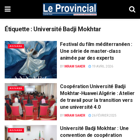
Étiquette :
Université Badji Mokhtar
Festival du film méditerranéen :
ANNABA
Une série de master-class
animée par des experts
BY
IKRAM SAKER
19 AVRIL 2026
Coopération Université Badji
ANNABA
Mokhtar-Huawei Algérie : Atelier
de travail pour la transition vers
une université 4.0
BY
IKRAM SAKER
26 FÉVRIER 2025
Université Badji Mokhtar : Une
ANNABA
convention de coopération