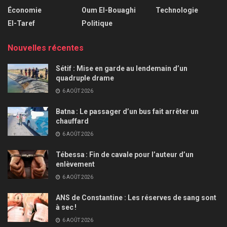
Économie
Oum El-Bouaghi
Technologie
El-Taref
Politique
Nouvelles récentes
Sétif : Mise en garde au lendemain d’un
quadruple drame
6 AOÛT 2026
Batna : Le passager d’un bus fait arrêter un
chauffard
6 AOÛT 2026
Tébessa : Fin de cavale pour l’auteur d’un
enlèvement
6 AOÛT 2026
ANS de Constantine : Les réserves de sang sont
à sec !
6 AOÛT 2026