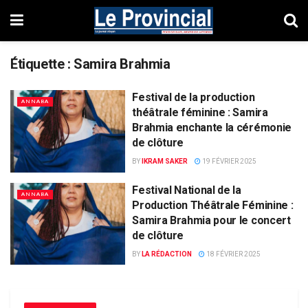
Étiquette :
Samira Brahmia
Festival de la production
ANNABA
théâtrale féminine : Samira
Brahmia enchante la cérémonie
de clôture
BY
IKRAM SAKER
19 FÉVRIER 2025
Festival National de la
ANNABA
Production Théâtrale Féminine :
Samira Brahmia pour le concert
de clôture
BY
LA RÉDACTION
18 FÉVRIER 2025