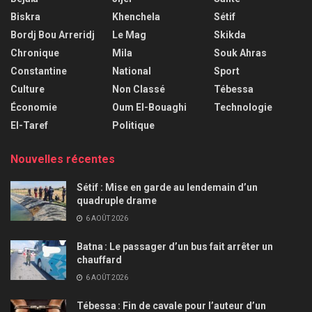
Biskra
Khenchela
Sétif
Bordj Bou Arreridj
Le Mag
Skikda
Chronique
Mila
Souk Ahras
Constantine
National
Sport
Culture
Non Classé
Tébessa
Économie
Oum El-Bouaghi
Technologie
El-Taref
Politique
Nouvelles récentes
Sétif : Mise en garde au lendemain d’un
quadruple drame
6 AOÛT 2026
Batna : Le passager d’un bus fait arrêter un
chauffard
6 AOÛT 2026
Tébessa : Fin de cavale pour l’auteur d’un