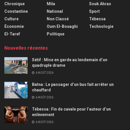
Chronique
Mila
Souk Ahras
Constantine
National
Sport
Culture
Non Classé
Tébessa
Économie
Oum El-Bouaghi
Technologie
El-Taref
Politique
Nouvelles récentes
Sétif : Mise en garde au lendemain d’un
quadruple drame
6 AOÛT 2026
Batna : Le passager d’un bus fait arrêter un
chauffard
6 AOÛT 2026
Tébessa : Fin de cavale pour l’auteur d’un
enlèvement
6 AOÛT 2026