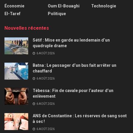
Économie
Oum El-Bouaghi
Technologie
El-Taref
Politique
Nouvelles récentes
Sétif : Mise en garde au lendemain d’un
quadruple drame
6 AOÛT 2026
Batna : Le passager d’un bus fait arrêter un
chauffard
6 AOÛT 2026
Tébessa : Fin de cavale pour l’auteur d’un
enlèvement
6 AOÛT 2026
ANS de Constantine : Les réserves de sang sont
à sec !
6 AOÛT 2026