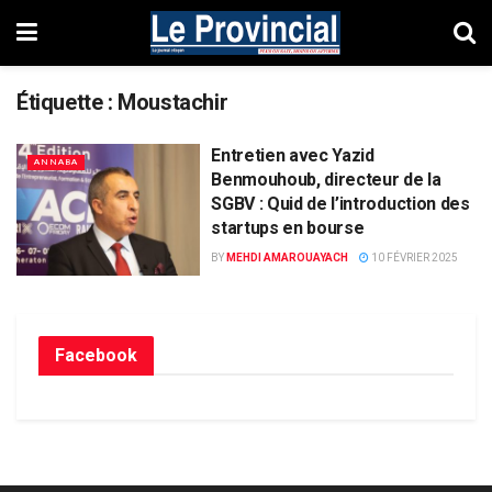
Étiquette :
Moustachir
Entretien avec Yazid
ANNABA
Benmouhoub, directeur de la
SGBV : Quid de l’introduction des
startups en bourse
BY
MEHDI AMAROUAYACH
10 FÉVRIER 2025
Facebook