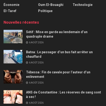
Économie
Oum El-Bouaghi
Technologie
El-Taref
Politique
Nouvelles récentes
Sétif : Mise en garde au lendemain d’un
quadruple drame
6 AOÛT 2026
Batna : Le passager d’un bus fait arrêter un
chauffard
6 AOÛT 2026
Tébessa : Fin de cavale pour l’auteur d’un
enlèvement
6 AOÛT 2026
ANS de Constantine : Les réserves de sang sont
à sec !
6 AOÛT 2026