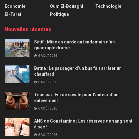
Économie
Oum El-Bouaghi
Technologie
El-Taref
Politique
Nouvelles récentes
Sétif : Mise en garde au lendemain d’un
quadruple drame
6 AOÛT 2026
Batna : Le passager d’un bus fait arrêter un
chauffard
6 AOÛT 2026
Tébessa : Fin de cavale pour l’auteur d’un
enlèvement
6 AOÛT 2026
ANS de Constantine : Les réserves de sang sont
à sec !
6 AOÛT 2026