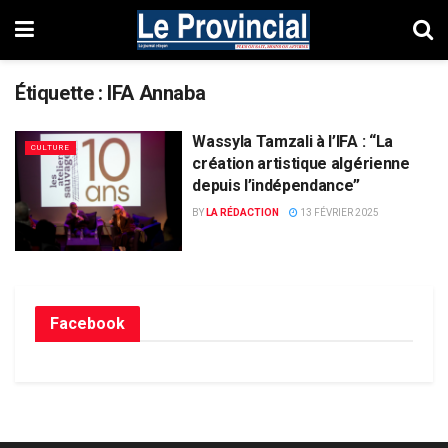
Étiquette :
IFA Annaba
Wassyla Tamzali à l’IFA : “La
CULTURE
création artistique algérienne
depuis l’indépendance”
BY
LA RÉDACTION
13 FÉVRIER 2025
Facebook