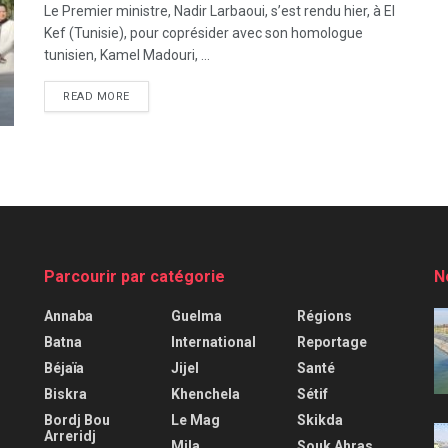
Le Premier ministre, Nadir Larbaoui, s’est rendu hier, à El
Kef (Tunisie), pour coprésider avec son homologue
tunisien, Kamel Madouri, ...
READ MORE
Parcourir par catégorie
N
Annaba
Guelma
Régions
Batna
International
Reportage
Béjaïa
Jijel
Santé
Biskra
Khenchela
Sétif
Bordj Bou
Le Mag
Skikda
Arreridj
Mila
Souk Ahras