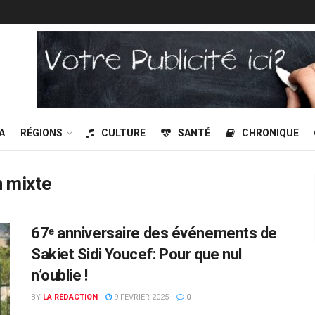
A
RÉGIONS
CULTURE
SANTÉ
CHRONIQUE
 mixte
67ᵉ anniversaire des événements de
Sakiet Sidi Youcef: Pour que nul
n’oublie !
BY
LA RÉDACTION
9 FÉVRIER 2025
0