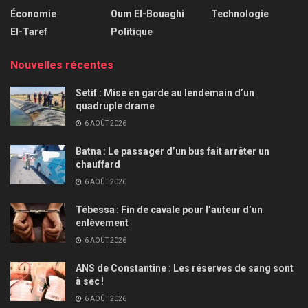
Économie
Oum El-Bouaghi
Technologie
El-Taref
Politique
Nouvelles récentes
Sétif : Mise en garde au lendemain d’un
quadruple drame
6 AOÛT 2026
Batna : Le passager d’un bus fait arrêter un
chauffard
6 AOÛT 2026
Tébessa : Fin de cavale pour l’auteur d’un
enlèvement
6 AOÛT 2026
ANS de Constantine : Les réserves de sang sont
à sec !
6 AOÛT 2026