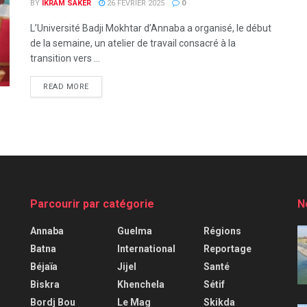
BY
IKRAM SAKER
26 FÉVRIER 2025
0
L’Université Badji Mokhtar d’Annaba a organisé, le début
de la semaine, un atelier de travail consacré à la
transition vers ...
READ MORE
Parcourir par catégorie
N
Annaba
Guelma
Régions
Batna
International
Reportage
Béjaïa
Jijel
Santé
Biskra
Khenchela
Sétif
Bordj Bou
Le Mag
Skikda