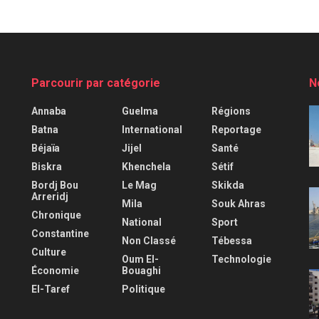
Parcourir par catégorie
N
Annaba
Guelma
Régions
Batna
International
Reportage
Béjaïa
Jijel
Santé
Biskra
Khenchela
Sétif
Bordj Bou
Le Mag
Skikda
Arreridj
Mila
Souk Ahras
Chronique
National
Sport
Constantine
Non Classé
Tébessa
Culture
Oum El-
Technologie
Économie
Bouaghi
El-Taref
Politique