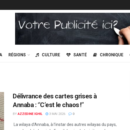
A
RÉGIONS
CULTURE
SANTÉ
CHRONIQUE
Délivrance des cartes grises à
Annaba : ‘’C’est le chaos !’’
BY
AZZEDINE IGHIL
3 MAI 2026
0
La wilaya d’Annaba, à l’instar des autres wilayas du pays,