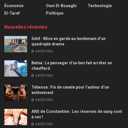
Économie
Oum El-Bouaghi
Technologie
El-Taref
Politique
Nouvelles récentes
Sétif : Mise en garde au lendemain d’un
quadruple drame
6 AOÛT 2026
Batna : Le passager d’un bus fait arrêter un
chauffard
6 AOÛT 2026
Tébessa : Fin de cavale pour l’auteur d’un
enlèvement
6 AOÛT 2026
ANS de Constantine : Les réserves de sang sont
à sec !
6 AOÛT 2026