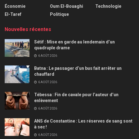
Économie
Oum El-Bouaghi
Technologie
El-Taref
Politique
Nouvelles récentes
Sétif : Mise en garde au lendemain d’un
quadruple drame
6 AOÛT 2026
Batna : Le passager d’un bus fait arrêter un
chauffard
6 AOÛT 2026
Tébessa : Fin de cavale pour l’auteur d’un
enlèvement
6 AOÛT 2026
ANS de Constantine : Les réserves de sang sont
à sec !
6 AOÛT 2026