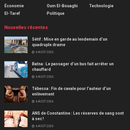
Économie
Oum El-Bouaghi
Technologie
El-Taref
Politique
Nouvelles récentes
Sétif : Mise en garde au lendemain d’un
quadruple drame
6 AOÛT 2026
Batna : Le passager d’un bus fait arrêter un
chauffard
6 AOÛT 2026
Tébessa : Fin de cavale pour l’auteur d’un
enlèvement
6 AOÛT 2026
ANS de Constantine : Les réserves de sang sont
à sec !
6 AOÛT 2026