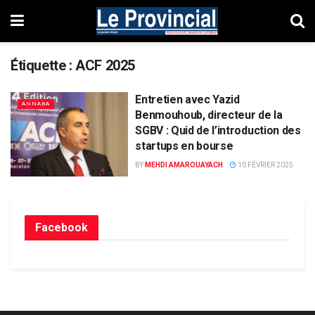
Étiquette :
ACF 2025
Entretien avec Yazid
ANNABA
Benmouhoub, directeur de la
SGBV : Quid de l’introduction des
startups en bourse
BY
MEHDI AMAROUAYACH
10 FÉVRIER 2025
Facebook