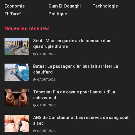
Économie
Oum El-Bouaghi
Technologie
El-Taref
Politique
Nouvelles récentes
Sétif : Mise en garde au lendemain d’un
quadruple drame
6 AOÛT 2026
Batna : Le passager d’un bus fait arrêter un
chauffard
6 AOÛT 2026
Tébessa : Fin de cavale pour l’auteur d’un
enlèvement
6 AOÛT 2026
ANS de Constantine : Les réserves de sang sont
à sec !
6 AOÛT 2026