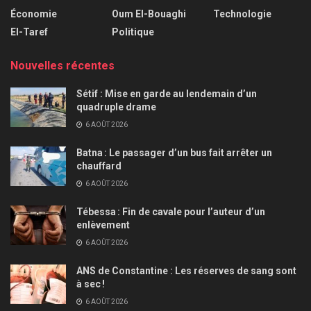
Économie
Oum El-Bouaghi
Technologie
El-Taref
Politique
Nouvelles récentes
Sétif : Mise en garde au lendemain d’un
quadruple drame
6 AOÛT 2026
Batna : Le passager d’un bus fait arrêter un
chauffard
6 AOÛT 2026
Tébessa : Fin de cavale pour l’auteur d’un
enlèvement
6 AOÛT 2026
ANS de Constantine : Les réserves de sang sont
à sec !
6 AOÛT 2026