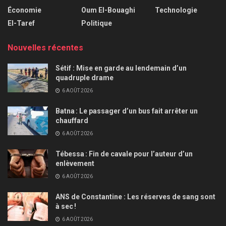
Économie
Oum El-Bouaghi
Technologie
El-Taref
Politique
Nouvelles récentes
Sétif : Mise en garde au lendemain d’un
quadruple drame
6 AOÛT 2026
Batna : Le passager d’un bus fait arrêter un
chauffard
6 AOÛT 2026
Tébessa : Fin de cavale pour l’auteur d’un
enlèvement
6 AOÛT 2026
ANS de Constantine : Les réserves de sang sont
à sec !
6 AOÛT 2026