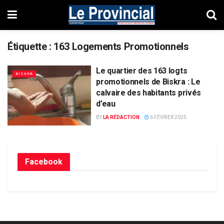
Étiquette :
163 Logements Promotionnels
Le quartier des 163 logts
BISKRA
promotionnels de Biskra : Le
calvaire des habitants privés
d’eau
BY
LA RÉDACTION
6 FÉVRIER 2025
Facebook