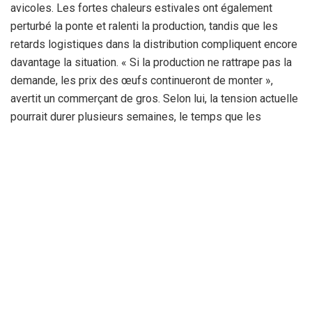
avicoles. Les fortes chaleurs estivales ont également
perturbé la ponte et ralenti la production, tandis que les
retards logistiques dans la distribution compliquent encore
davantage la situation. « Si la production ne rattrape pas la
demande, les prix des œufs continueront de monter »,
avertit un commerçant de gros. Selon lui, la tension actuelle
pourrait durer plusieurs semaines, le temps que les
volumes livrés par les fermes se stabilisent.
Chez les consommateurs, l’inquiétude grandit. L’œuf,
considéré comme une source de protéines accessible et
indispensable, devient un produit de plus en plus cher. Tant
que l’équilibre entre l’offre et la demande ne sera pas
rétabli, les prix devraient rester élevés, témoignant d’un
marché fragilisé où la moindre tension se traduit par une
flambée immédiate des prix.
Par : S.A.B.