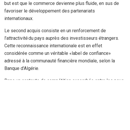
but est que le commerce devienne plus fluide, en sus de
favoriser le développement des partenariats
internationaux.
Le second acquis consiste en un renforcement de
l’attractivité du pays auprès des investisseurs étrangers.
Cette reconnaissance internationale est en effet
considérée comme un véritable «label de confiance»
adressé à la communauté financière mondiale, selon la
Banque d’Algérie.
Dans un contexte de compétition exacerbée entre les pays
pour attirer les capitaux, le fait que l’Algérie soit conforme
aux normes internationales les plus élevées est considéré
comme un élément qui pourrait attirer de nouveaux
investissements productifs, et donc des emplois.
La Banque d’Algérie note, pour terminer, le troisième acquis