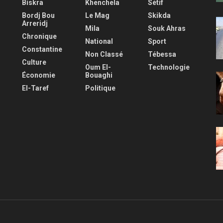
Biskra
Khenchela
Sétif
Bordj Bou
Le Mag
Skikda
Arreridj
Mila
Souk Ahras
Chronique
National
Sport
Constantine
Non Classé
Tébessa
Culture
Oum El-
Technologie
Économie
Bouaghi
El-Taref
Politique