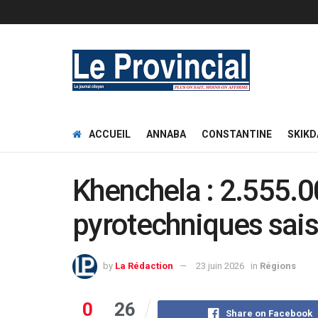
ACCUEIL
ANNABA
CONSTANTINE
SKIKD
Khenchela : 2.555.0
pyrotechniques sai
by
La Rédaction
23 juin 2026
in
Régions
0
26
Share on Facebook