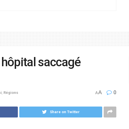
n hôpital saccagé
A
0
i
,
Régions
A
Share on Twitter