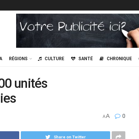
A
RÉGIONS
CULTURE
SANTÉ
CHRONIQUE
00 unités
sies
A
0
A
Share on Twitter