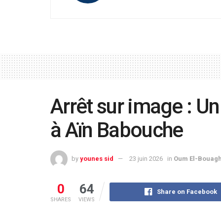
Arrêt sur image : U
à Aïn Babouche
by
younes sid
23 juin 2026
in
Oum El-Bouagh
0
64
Share on Facebook
SHARES
VIEWS