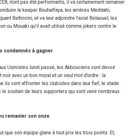
EB, n’ont pas été performants, il va certainement remanier
conduire le keeper Bouhalfaya, les arrières Meddahi,
quant Belhocini, et va leur adjoindre l’axial Belaouel, les
son ou Mouaki qu’il avait utilisé comme jokers contre le
s condamnés à gagner
 aux Usmistes lundi passé, les Akbouciens vont devoir
 noir avec un bon moral et un seul mot d’ordre : la
ls vont affronter les clubistes dans leur fief, le stade
ec le soutien de leurs supporters qui vont venir nombreux
eu remanier son onze
t que son équipe glane à tout prix les trois points. Et,