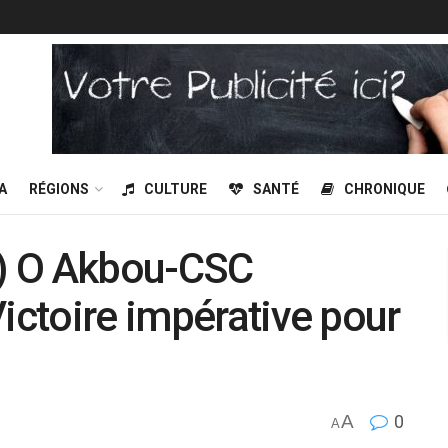
A
RÉGIONS
CULTURE
SANTÉ
CHRONIQUE
r) O Akbou-CSC
Victoire impérative pour
A
0
A