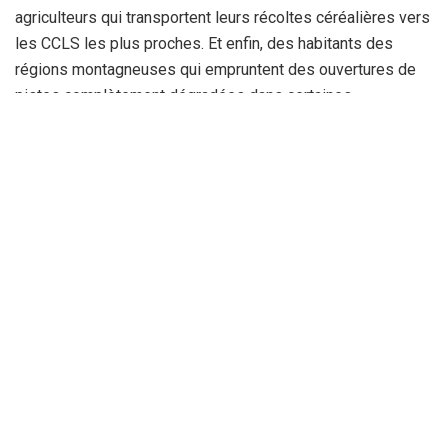
agriculteurs qui transportent leurs récoltes céréalières vers
les CCLS les plus proches. Et enfin, des habitants des
régions montagneuses qui empruntent des ouvertures de
pistes complètement dégradées dans certaines
communes, se trouvant sur cet axe routier névralgique.
Une question persiste chez les riverains de cette route
pendant toute cette période: Pourquoi ce projet de
réalisation d’une double voie tarde à voir le jour depuis plus
de 23 ans? Il est important de rappeler que ce dossier a
été soulevé à plusieurs reprises par des élus de l’APW lors
des sessions ordinaires, mais en vain!
Par : Chaffai Chawki