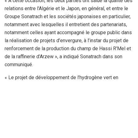
« A cette occasion, les deux parties ont salué la qualité des
relations entre l’Algérie et le Japon, en général, et entre le
Groupe Sonatrach et les sociétés japonaises en particulier,
notamment avec lesquelles il entretient des partenariats,
notamment celles ayant accompagné le groupe public dans
la réalisation de projets d’envergure, à l’instar du projet de
renforcement de la production du champ de Hassi R’Mel et
de la raffinerie d’Arzew », a indiqué Sonatrach dans son
communiqué.
« Le projet de développement de l’hydrogène vert en
Algérie a retenu l’intérêt des représentants des entreprises
japonaises présents », affirme le groupe pétrolier avant de
signaler que « Hachichi a souligné, à ce propos, que
l’Algérie dispose de ressources naturelles qui lui
permettent de produire de l’hydrogène vert à moindre coût
».