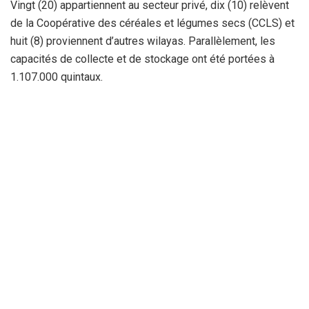
Vingt (20) appartiennent au secteur privé, dix (10) relèvent
de la Coopérative des céréales et légumes secs (CCLS) et
huit (8) proviennent d’autres wilayas. Parallèlement, les
capacités de collecte et de stockage ont été portées à
1.107.000 quintaux.
Cette capacité est répartie entre trois (3) points de collecte
de la CCLS, dotés de ponts bascules pour 187.000
quintaux, deux sites loués pouvant accueillir 200.000
quintaux, quatre centres de stockage de proximité d’une
capacité globale de 200.000 quintaux et des entrepôts
frontaliers offrant 520.000 quintaux supplémentaires. Des
équipes spécialisées ont été mobilisées avec un système
de permanence quotidienne destiné à garantir la continuité
des opérations durant toute la campagne.
Les responsables du secteur ont également rappelé que le
registre agricole recense 9.847 agriculteurs et