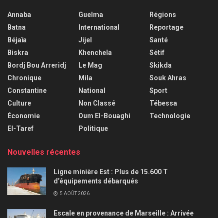
Annaba
Guelma
Régions
Batna
International
Reportage
Béjaïa
Jijel
Santé
Biskra
Khenchela
Sétif
Bordj Bou Arreridj
Le Mag
Skikda
Chronique
Mila
Souk Ahras
Constantine
National
Sport
Culture
Non Classé
Tébessa
Économie
Oum El-Bouaghi
Technologie
El-Taref
Politique
Nouvelles récentes
Ligne minière Est : Plus de 15.600 T
d’équipements débarqués
5 AOÛT 2026
Escale en provenance de Marseille : Arrivée