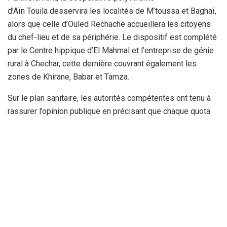
d’Aïn Touila desservira les localités de M’toussa et Baghaï,
alors que celle d’Ouled Rechache accueillera les citoyens
du chef-lieu et de sa périphérie.
Le dispositif est complété
par le Centre hippique d’El Mahmal et l’entreprise de génie
rural à Chechar, cette dernière couvrant également les
zones de Khirane, Babar et Tamza.
Sur le plan sanitaire, les autorités compétentes ont tenu à
rassurer l’opinion publique en précisant que chaque quota
de bétail, issu du programme national d’importation d’un
million de têtes, fera l’objet de contrôles vétérinaires
rigoureux avant sa mise sur le marché.
Des brigades mobiles composées d’experts de la direction
des Services agricoles seront déployées sur le terrain pour
superviser l’ensemble de la chaîne, du transport à la
transaction finale, afin de barrer la route aux pratiques
spéculatives.
En coordination étroite avec les services