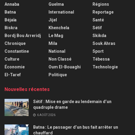
Annaba
Guelma
Régions
Batna
International
Reportage
Béjaïa
Jijel
Santé
Biskra
Khenchela
Sétif
Bordj Bou Arreridj
Le Mag
Skikda
Chronique
Mila
Souk Ahras
Constantine
National
Sport
Culture
Non Classé
Tébessa
Économie
Oum El-Bouaghi
Technologie
El-Taref
Politique
Nouvelles récentes
Sétif : Mise en garde au lendemain d’un
quadruple drame
6 AOÛT 2026
Batna : Le passager d’un bus fait arrêter un
chauffard