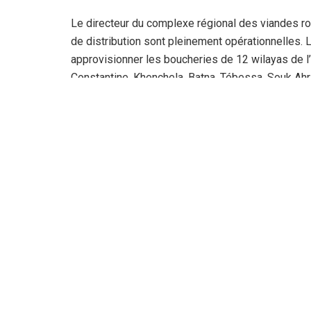
Le directeur du complexe régional des viandes rou
de distribution sont pleinement opérationnelles. 
approvisionner les boucheries de 12 wilayas de l
Constantine, Khenchela, Batna, Tébessa, Souk Ahr
Sur le plan logistique, ce virage vers l’abattage s
stricts. Le complexe d’Aïn M’lila avait initialeme
initialement destinées à être vendues vivantes aux
contrôle de conformité a révélé que près de 80 %
la vente pour le sacrifice est légalement et relig
nationale. Le reste du cheptel a été écarté du circ
physiques majeures, principalement des fractures 
Le responsable a souligné que le sort des brebis 
tandis que les bêtes accidentées ou non conform
complexe.