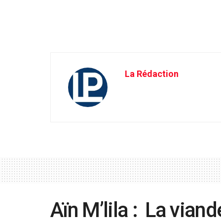
La Rédaction
Aïn M’lila : La vian