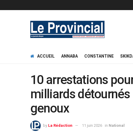
ACCUEIL
ANNABA
CONSTANTINE
SKIKD
10 arrestations pou
milliards détournés
genoux
by
La Rédaction
11 juin 2026
in
National