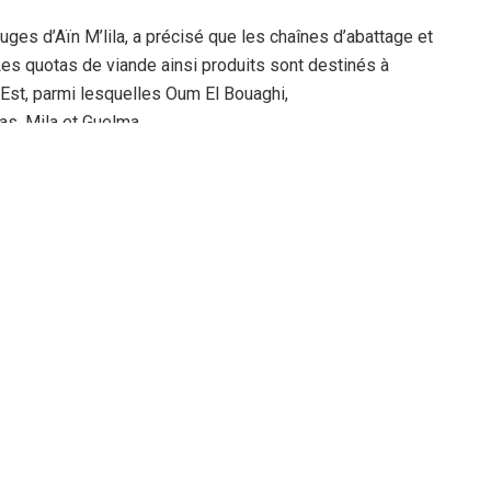
ges d’Aïn M’lila, a précisé que les chaînes d’abattage et
Les quotas de viande ainsi produits sont destinés à
’Est, parmi lesquelles Oum El Bouaghi,
as, Mila et Guelma.
’explique par des critères réglementaires et sanitaires
nt réceptionné plus de 12 400 têtes de bétail importées,
 citoyens pour le sacrifice de l’Aïd. Cependant, le
 du cheptel reçu était composé de brebis (femelles), dont
ieusement interdite afin de préserver la richesse animale
uit de vente de bétail sur pied en raison de tares
survenues lors du transport terrestre.
sera directement géré par le ministère de l’Agriculture,
es ont été immédiatement orientées vers les abattoirs du